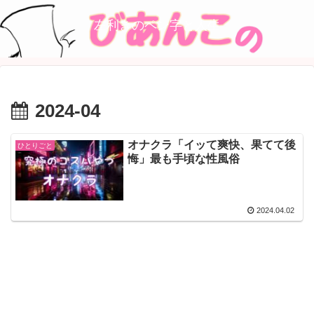
左利きのペン字と人生
2024-04
オナクラ「イッて爽快、果てて後
ひとりごと
悔」最も手頃な性風俗
2024.04.02