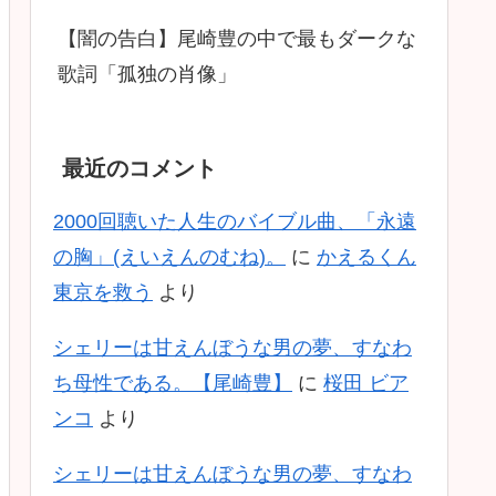
【闇の告白】尾崎豊の中で最もダークな
歌詞「孤独の肖像」
最近のコメント
2000回聴いた人生のバイブル曲、「永遠
の胸」(えいえんのむね)。
に
かえるくん
東京を救う
より
シェリーは甘えんぼうな男の夢、すなわ
ち母性である。【尾崎豊】
に
桜田 ビア
ンコ
より
シェリーは甘えんぼうな男の夢、すなわ