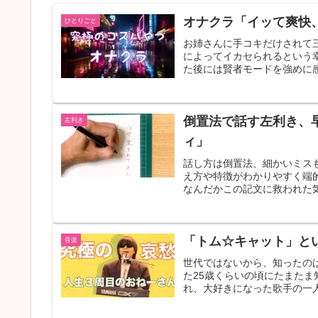
オナクラ「イッて爽快
ひとりごと
お姉さんに手コキだけされて
によってイカセられるという
た後には賢者モードを強めに感
倒置法で話す左利き、
左利き
ィ」
話し方は倒置法、細かいミス
え方や特徴がわかりやすく端
なんだかこの記文に救われた気
「トム☆キャット」と
音楽
世代ではないから、知ったの
た25歳くらいの頃にたまた
れ、大好きになった歌手の一人