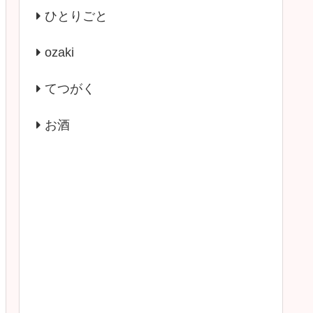
ひとりごと
ozaki
てつがく
お酒