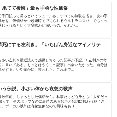
、果てて後悔」最も手頃な性風俗
三千円払って帰るというシュールさ。すべての無駄を省き、女の手
幸せを、低価格かつ超短時間で得られるウルトラコスパ。でもイッ
じられるという大変味わい深いもの。それが...
早死にする左利き。「いちばん身近なマイノリテ
も多い左利き最近読んで感動しちゃった記事が下記。↑ 左利きの考
的に書いてある。もっとはやくこの記事に出会いたかった。自分は
がする。いや確かに、救われた。これまで...
いう伝説。小さい体から哀愁の歌声
は数年前、ちょっとした偶然から。私事だけど心身ともに大変だっ
ま知って、そのポップなのに哀愁のある歌声と歌詞に救われ魅了さ
。ボーカル以外は有象無象なので興味もあり...