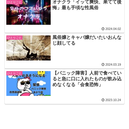
オナクラ「イッて爽快、果てて後
ひとりごと
悔」最も手頃な性風俗
2024.04.02
風俗嬢とキャバ嬢だいたいおんな
ひとりごと
じ顔してる
2024.03.19
【パニック障害】人前で食べてい
ひとりごと
ると急に口に入れたものが飲み込
めなくなる「会食恐怖」
2023.10.24