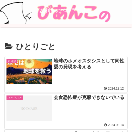
左利きのペン字と人生
ひとりごと
地球のホメオスタシスとして同性
未分類
愛の発現を考える
2024.12.12
会食恐怖症が克服できないでいる
ひとりごと
2024.05.14